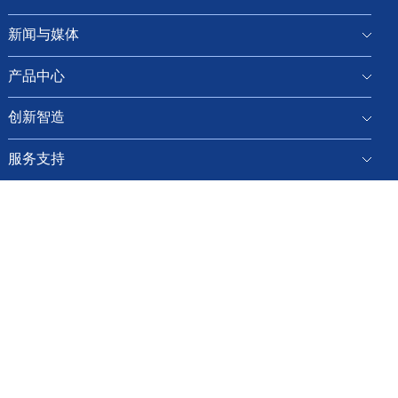
新闻与媒体
产品中心
创新智造
服务支持
人才发展
联系我们
友情链接：
金卡智能集团股份有限公司
广州金燃智能系统有限公
司
易联云计算（杭州）有限责任公司
Copyright © 2019 天信仪表集团有限公司版权所有
浙ICP备05008127
号
浙公网安备 33032702000209号